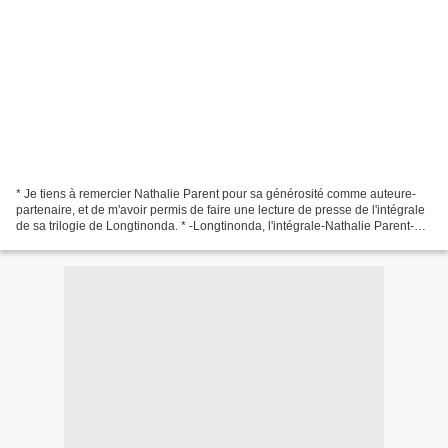
* Je tiens à remercier Nathalie Parent pour sa générosité comme auteure-
partenaire, et de m'avoir permis de faire une lecture de presse de l'intégrale
de sa trilogie de Longtinonda. * -Longtinonda, l'intégrale-Nathalie Parent-
Les éditions Ad vitam - 2016-805...