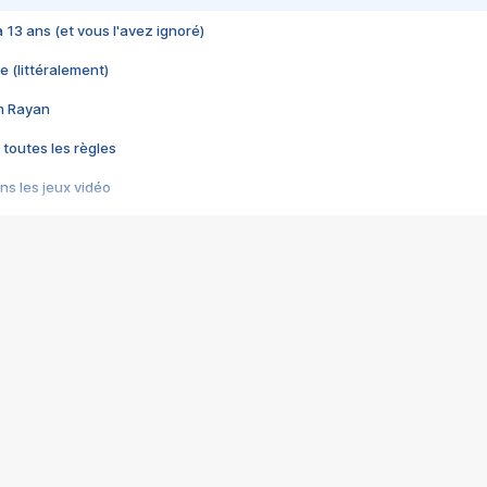
 a 13 ans (et vous l'avez ignoré)
e (littéralement)
im Rayan
 toutes les règles
s les jeux vidéo
us choquant de Rockstar ? - Le scandale BULLY
e plus moche de Steam
du RÊVE tourne au CAUCHEMAR
pendant 8 heures
it… à tort
umiliés par un jeu vidéo
ire - Final Fantasy 8