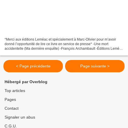
*Merci aux éditions Leméac et spécialement à Marc-Olivier pour m’avoir
donné l’opportunité de lire ce livre en service de presse* -Une mort
accidentelle (Ma dernière enquête) -François Archambault -Éditions Leméac
-112 pages -Théâtre, mort, suspense,...
< Page précédente
Page suivante >
Hébergé par Overblog
Top articles
Pages
Contact
Signaler un abus
C.G.U.