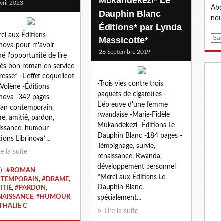
Mukandekezi* Le
vril 2023
Abo
Dauphin Blanc
nou
Éditions* par Lynda
ci aux Éditions
E
Massicotte*
inova pour m'avoir
m
26 Septembre 2019
é l'opportunité de lire
a
rès bon roman en service
i
resse* -L’effet coquelicot
l
-Trois vies contre trois
 Volène -Éditions
paquets de cigarettes -
inova -342 pages -
L'épreuve d'une femme
an contemporain,
rwandaise -Marie-Fidèle
e, amitié, pardon,
Mukandekezi -Éditions Le
issance, humour
Dauphin Blanc -184 pages -
tions Librinova*...
Témoignage, survie,
re la suite
renaissance, Rwanda,
développement personnel
) :
#ROMAN
*Merci aux Éditions Le
TEMPORAIN
,
#DRAME
,
Dauphin Blanc,
ITIÉ
,
#PARDON
,
NAISSANCE
,
#HUMOUR
,
spécialement...
THALIE C
Lire la suite