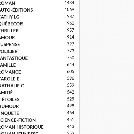
1434
ROMAN
1069
AUTO-ÉDITIONS
987
CATHY LG
960
QUÉBECOIS
957
THRILLER
914
AMOUR
797
SUSPENSE
773
POLICIER
750
FANTASTIQUE
644
FAMILLE
605
ROMANCE
596
CAROLE E
559
NATHALIE C
542
AMITIÉ
529
5 ÉTOILES
498
HUMOUR
464
ENQUÊTE
451
SCIENCE-FICTION
443
ROMAN HISTORIQUE
353