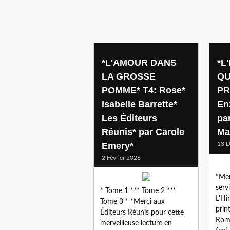
renaissance
*L'AMOUR DANS
*L
LA GROSSE
QU
POMME* T4: Rose*
PR
Isabelle Barrette*
En
Les Éditeurs
pa
Réunis* par Carole
Ma
Emery*
13 
2 Février 2026
*Mer
serv
* Tome 1 *** Tome 2 ***
L'Hi
Tome 3 * *Merci aux
prin
Éditeurs Réunis pour cette
Rom
merveilleuse lecture en