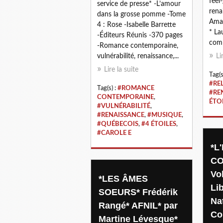
feel
service de presse* -L’amour
rena
dans la grosse pomme -Tome
Ama
4 : Rose -Isabelle Barrette
* La
-Éditeurs Réunis -370 pages
comm
-Romance contemporaine,
vulnérabilité, renaissance,...
Li
Lire la suite
Tag(s
#RE
Tag(s) :
#ROMANCE
#RE
CONTEMPORAINE
,
ÉTO
#VULNÉRABILITÉ
,
#RENAISSANCE
,
#MUSIQUE
,
#QUÉBECOIS
,
#4 ÉTOILES
,
#CAROLE E
*L
CO
Vo
*LES ÂMES
Li
SOEURS* Frédérik
Na
Rangé* AFNIL* par
Co
Martine Lévesque*