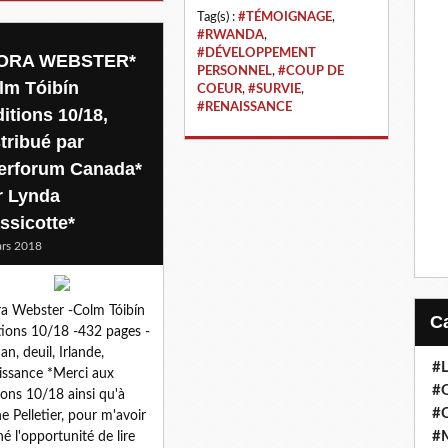
Tag(s) :
#TÉMOIGNAGE
,
#RWANDA
,
#DÉVELOPPEMENT
ORA WEBSTER*
PERSONNEL
,
#COUP DE
lm Tóibín
COEUR
,
#SURVIE
,
#RENAISSANCE
itions 10/18,
stribué par
terforum Canada*
r Lynda
ssicotte*
rs 2018
a Webster -Colm Tóibín
tions 10/18 -432 pages -
n, deuil, Irlande,
#
issance *Merci aux
#
ions 10/18 ainsi qu'à
#
ne Pelletier, pour m'avoir
#
é l'opportunité de lire