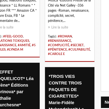
-good, relations toxiques,
Mosca -Éditions Presse de la
issance * LL Romans * *
Cité via Net Galley -336
zon FR *** Amazon CA *
pages -Roman, renaissance,
ure Enza, FB * Le
complicité, secret,
entaire de...
pénitence,...
re la suite
Lire la suite
) :
#FEEL-GOOD
,
Tag(s) :
#ROMAN
,
LATIONS TOXIQUES
,
#RENAISSANCE
,
NAISSANCE
,
#AMITIÉ
,
#5
#COMPLICITÉ
,
#SECRET
,
ILES
,
#LYNDA M
#PÉNITENCE
,
#CULPABILITÉ
,
#CAROLE E
'EFFET
*TROIS VIES
QUELICOT* Léa
CONTRE TROIS
lène* Éditions
PAQUETS DE
brinova* par
CIGARETTES*
thalie
Marie-Fidèle
urchesne*