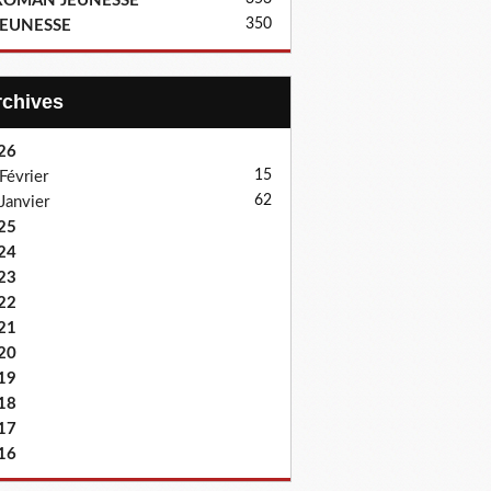
ROMAN JEUNESSE
350
JEUNESSE
Archives
26
15
Février
62
Janvier
25
24
23
22
21
20
19
18
17
16