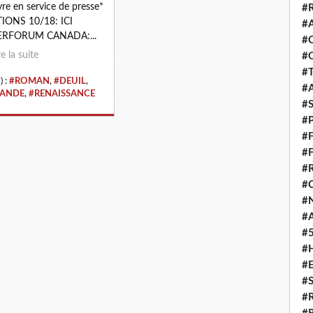
ivre en service de presse*
#
IONS 10/18: ICI
#
ERFORUM CANADA:...
#
re la suite
#
#
) :
#ROMAN
,
#DEUIL
,
#
LANDE
,
#RENAISSANCE
#
#
#
#
#
#
#
#
#
#
#
#
#