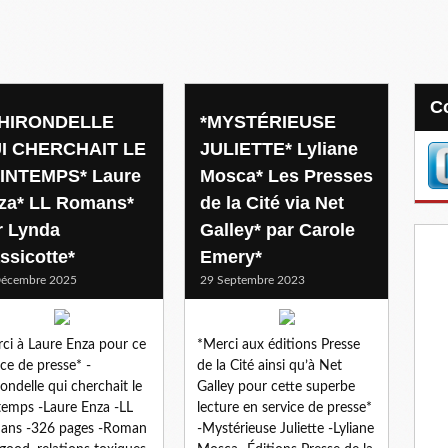
'HIRONDELLE
*MYSTÉRIEUSE
I CHERCHAIT LE
JULIETTE* Lyliane
INTEMPS* Laure
Mosca* Les Presses
za* LL Romans*
de la Cité via Net
r Lynda
Galley* par Carole
ssicotte*
Emery*
Décembre 2025
29 Septembre 2023
ci à Laure Enza pour ce
*Merci aux éditions Presse
ice de presse* -
de la Cité ainsi qu’à Net
rondelle qui cherchait le
Galley pour cette superbe
temps -Laure Enza -LL
lecture en service de presse*
ans -326 pages -Roman
-Mystérieuse Juliette -Lyliane