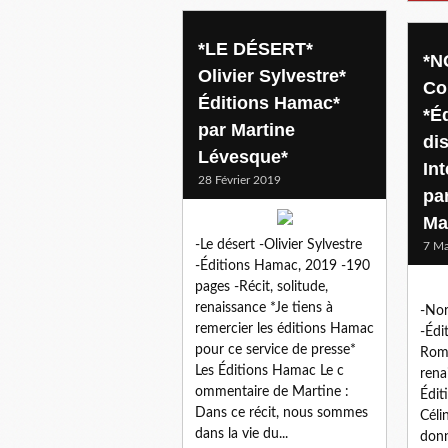
*LE DÉSERT*
*N
Olivier Sylvestre*
Co
Éditions Hamac*
*Éd
par Martine
di
Lévesque*
In
28 Février 2019
pa
Ma
-Le désert -Olivier Sylvestre
7 Ma
-Éditions Hamac, 2019 -190
pages -Récit, solitude,
renaissance *Je tiens à
-Nor
remercier les éditions Hamac
-Édi
pour ce service de presse*
Roma
Les Éditions Hamac Le c
rena
ommentaire de Martine :
Édit
Dans ce récit, nous sommes
Céli
dans la vie du...
donn