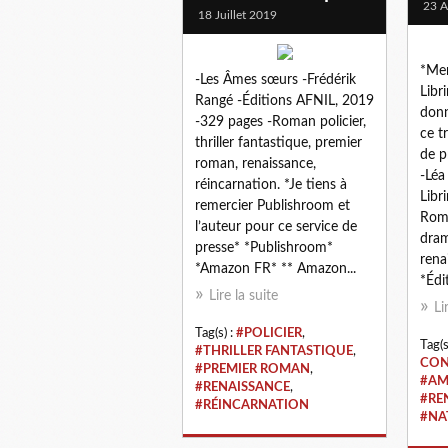
23 A
18 Juillet 2019
*Mer
-Les Âmes sœurs -Frédérik
Libr
Rangé -Éditions AFNIL, 2019
donn
-329 pages -Roman policier,
ce t
thriller fantastique, premier
de p
roman, renaissance,
-Léa
réincarnation. *Je tiens à
Libr
remercier Publishroom et
Rom
l’auteur pour ce service de
dram
presse* *Publishroom*
rena
*Amazon FR* ** Amazon...
*Édi
Lire la suite
Li
Tag(s) :
#POLICIER
,
Tag(s
#THRILLER FANTASTIQUE
,
CON
#PREMIER ROMAN
,
#AM
#RENAISSANCE
,
#RE
#RÉINCARNATION
#NA