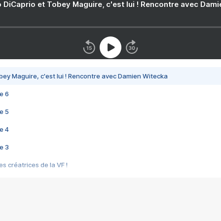
 DiCaprio et Tobey Maguire, c'est lui ! Rencontre avec Dam
bey Maguire, c'est lui ! Rencontre avec Damien Witecka
e 6
e 5
e 4
e 3
s créatrices de la VF !
e 2
e 1
e Mektoub My Love arrive enfin ! Rencontre avec Shaïn Boumedine et Sal