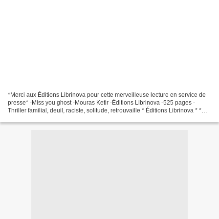
*Merci aux Éditions Librinova pour cette merveilleuse lecture en service de
presse* -Miss you ghost -Mouras Ketir -Éditions Librinova -525 pages -
Thriller familial, deuil, raciste, solitude, retrouvaille * Éditions Librinova * *
Amazon FR *** Amazon CA...