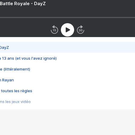
 Battle Royale - DayZ
 DayZ
 a 13 ans (et vous l'avez ignoré)
e (littéralement)
im Rayan
 toutes les règles
s les jeux vidéo
us choquant de Rockstar ? - Le scandale BULLY
e plus moche de Steam
du RÊVE tourne au CAUCHEMAR