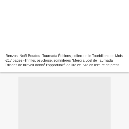
-Benzos -Noël Boudou -Taurnada Éditions, collection le Tourbillon des Mots
-217 pages -Thriller, psychose, somnifères *Merci à Joël de Taurnada
Éditions de m'avoir donné l’opportunité de lire ce livre en lecture de presse*
*Éditions Taurnada* *Amazon...