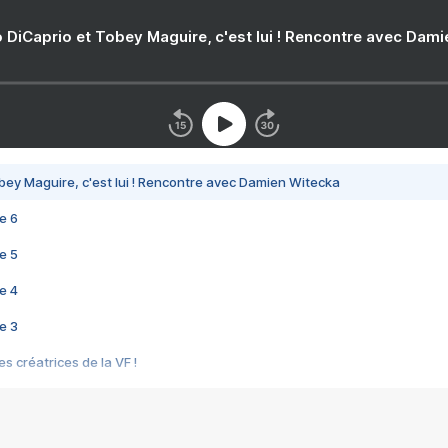
 DiCaprio et Tobey Maguire, c'est lui ! Rencontre avec Dam
bey Maguire, c'est lui ! Rencontre avec Damien Witecka
e 6
e 5
e 4
e 3
s créatrices de la VF !
e 2
e 1