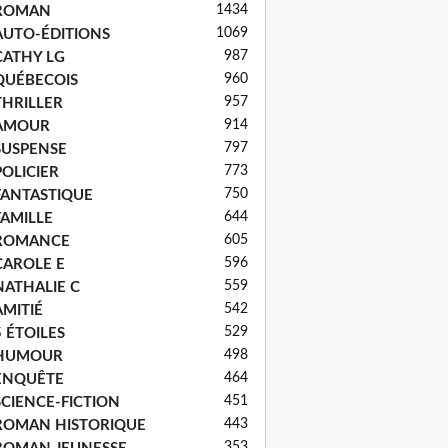
1434
ROMAN
1069
AUTO-ÉDITIONS
987
CATHY LG
960
QUÉBECOIS
957
THRILLER
914
AMOUR
797
SUSPENSE
773
POLICIER
750
FANTASTIQUE
644
FAMILLE
605
ROMANCE
596
CAROLE E
559
NATHALIE C
542
AMITIÉ
529
5 ÉTOILES
498
HUMOUR
464
ENQUÊTE
451
SCIENCE-FICTION
443
ROMAN HISTORIQUE
353