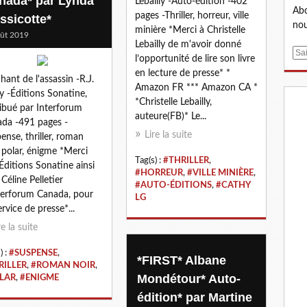
nada* par Lynda
Lebailly -Auto-édition -402
Abo
pages -Thriller, horreur, ville
ssicotte*
nou
minière *Merci à Christelle
ût 2019
Lebailly de m'avoir donné
E
l’opportunité de lire son livre
m
en lecture de presse* *
chant de l'assassin -R.J.
a
Amazon FR *** Amazon CA *
ry -Éditions Sonatine,
i
*Christelle Lebailly,
ribué par Interforum
l
auteure(FB)* Le...
da -491 pages -
Lire la suite
ense, thriller, roman
, polar, énigme *Merci
Tag(s) :
#THRILLER
,
Éditions Sonatine ainsi
#HORREUR
,
#VILLE MINIÈRE
,
 Céline Pelletier
#AUTO-ÉDITIONS
,
#CATHY
terforum Canada, pour
LG
ervice de presse*...
re la suite
) :
#SUSPENSE
,
*FIRST* Albane
RILLER
,
#ROMAN NOIR
,
Mondétour* Auto-
LAR
,
#ENIGME
édition* par Martine