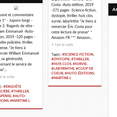
Costa -Auto-édition, 2019
-571 pages -Science-fiction,
sumé et commentaire
dystopie, thriller, huis clos,
 1* - Jupons longs -
survie, labyrinthe *Je tiens à
 2: Regards de vitre -
remercier Éric Costa pour
iam Emmanuel -Auto-
cette lecture de presse* *
ion, 2019 -120 pages -
Amazon FR *** Amazon...
te policière, thriller,
Lire la suite
ense. *Je tiens à
rcier William Emmanuel
Tag(s) :
#SCIENCE-FICTION
,
 sa générosité,
#DYSTOPIE
,
#THRILLER
,
#HUIS CLOS
,
#SURVIE
,
ernant le service de
#LABYRINTHE
,
#COUP DE
e*...
COEUR
,
#AUTO-ÉDITIONS
,
re la suite
#MARTINE L
) :
#ENQUÊTE
ICIÈRE
,
#THRILLER
,
SPENSE
,
#AUTO-
TIONS
,
#MARTINE L