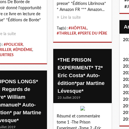
#
ions De Borée de
presse* *Éditions Librinova*
#
oir donné l’opportunité
* Amazon FR *** Amazon...
re ce livre en lecture de
Lire la suite
se* *Éditions de Borée*
Tag(s) :
#HÔPITAL
,
#THRILLER
,
#PERTE DU PÈRE
re la suite
20
) :
#POLICIER
,
RILLER
,
#ÉPIDÉMIE
,
URTRES
*THE PRISON
20
20
EXPERIMENT* T2*
20
Eric Costa* Auto-
20
UPONS LONGS*
édition*par Martine
20
: Regards de
Lévesque*
20
re* William
23 Juillet 2019
20
manuel* Auto-
20
ition* par Martine
20
Résumé et commentaire
20
vesque*
tome 1 -The Prison
uillet 2019
Experiment -Tome 2 -Eric