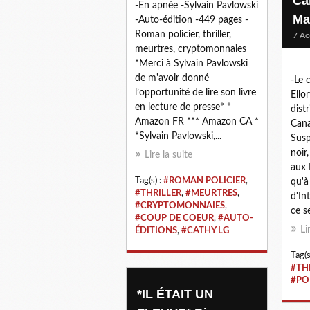
Ca
-En apnée -Sylvain Pavlowski
Ma
-Auto-édition -449 pages -
Roman policier, thriller,
7 Ao
meurtres, cryptomonnaies
*Merci à Sylvain Pavlowski
de m'avoir donné
-Le 
l’opportunité de lire son livre
Ello
en lecture de presse* *
dist
Amazon FR *** Amazon CA *
Cana
*Sylvain Pavlowski,...
Susp
noir
Lire la suite
aux 
Tag(s) :
#ROMAN POLICIER
,
qu'à
#THRILLER
,
#MEURTRES
,
d'In
#CRYPTOMONNAIES
,
ce s
#COUP DE COEUR
,
#AUTO-
Li
ÉDITIONS
,
#CATHY LG
Tag(s
#TH
#PO
*IL ÉTAIT UN