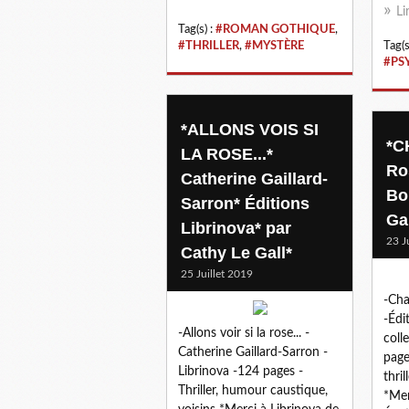
Li
Tag(s) :
#ROMAN GOTHIQUE
,
#THRILLER
,
#MYSTÈRE
Tag(s
#PS
*ALLONS VOIS SI
*C
LA ROSE...*
Ro
Catherine Gaillard-
Bo
Sarron* Éditions
Gal
Librinova* par
23 J
Cathy Le Gall*
25 Juillet 2019
-Cha
-Édi
-Allons voir si la rose... -
coll
Catherine Gaillard-Sarron -
page
Librinova -124 pages -
thri
Thriller, humour caustique,
*Mer