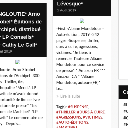
Lévesque*
5 Août 2019
NGLOUTIE* Arno
robel* Éditions de
rchipel, distribué
-First -Albane Mondétour -
Auto-édition, 2019 -242
r LP Conseils*
pages -Suspense, thriller,
r Cathy Le Gall*
durs à cuire, agressions,
ût 2019
victimes. *Je tiens à
remercier l’auteure Albane
Mondétour pour ce service
loutie -Arno Strobel
de presse* * Amazon FR ***
tions de l'Archipel -300
Amazon CA * *Albane
 -Thriller, îles,
Mondétour, auteure(FB)*
hopathe *Merci à LP
Le...
eils de m'avoir donné
Lire la suite
ortunité de lire ce livre
#
ecture de presse* *Les
Tag(s) :
#SUSPENSE
,
#
ions de l'Archipel* *LP
#THRILLER
,
#DURS À CUIRE
,
#AGRESSIONS
,
#VICTIMES
,
#
eils* Le commentaire de
#AUTO-ÉDITIONS
,
y : Depuis...
#
#MARTINE L