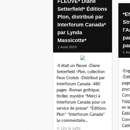
FLEUVE* Diane
Setterfield* Éditions
*E
Plon, distribué par
St
Interforum Canada*
l'A
par Lynda
pa
Massicotte*
pa
1 Août 2019
1 Ao
-Il était un fleuve -Diane
-Eng
Setterfield -Plon, collection
-Édi
Feux Croisés -Distribué par
pages
Interforum Canada -480
psyc
pages -Roman gothique,
Cons
thriller, mystère *Merci à
l’opp
Interforum Canada pour ce
en l
service de presse* *Éditions
Édit
Plon* *Interforum Canada*
Cons
Le commentaire...
Cath
Lire la suite