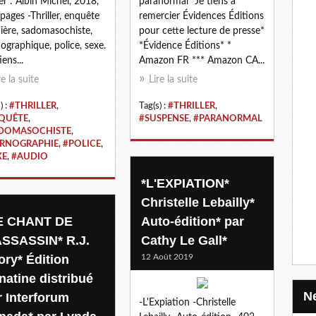
er : Albin Michel, 2018,
paranormal *Je tiens à
pages -Thriller, enquête
remercier Évidences Éditions
cière, sadomasochiste,
pour cette lecture de presse*
ographique, police, sexe.
*Évidence Éditions* *
iens...
Amazon FR *** Amazon CA...
re la suite
Lire la suite
) :
#THRILLER
,
Tag(s) :
#THRILLER
,
QUÊTE
,
#SUSPENSE
,
#PARANORMAL
DOMASOCHISTE
,
RNOGRAPHIE
,
#POLICE
,
XE
,
#AUDIO
*L'EXPIATION*
Christelle Lebailly*
E CHANT DE
Auto-édition* par
ASSASSIN* R.J.
Cathy Le Gall*
ory* Édition
12 Août 2019
natine distribué
r Interforum
-L'Expiation -Christelle