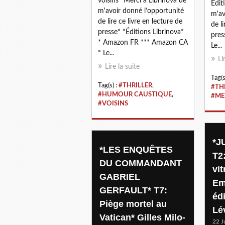
voisins *Merci à Librinova de
Édit
m'avoir donné l’opportunité
m'av
de lire ce livre en lecture de
de li
presse* *Éditions Librinova*
pres
* Amazon FR *** Amazon CA
Le...
* Le...
Li
Lire la suite
Tag(s
Tag(s) :
#THRILLER
,
#TH
#HUMOUR CAUSTIQUE
,
#ME
#VOISINS
*J
*LES ENQUÊTES
T2
DU COMMANDANT
vit
GABRIEL
Em
GERFAULT* T7:
éd
Piège mortel au
Lé
Vatican* Gilles Milo-
22 J