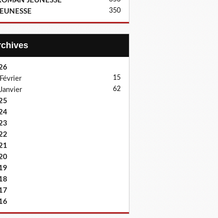
ROMAN JEUNESSE
350
JEUNESSE
Archives
26
15
Février
62
Janvier
25
24
23
22
21
20
19
18
17
16