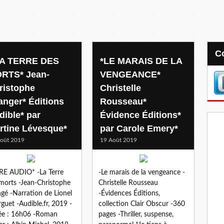
LA TERRE DES
*LE MARAIS DE LA
RTS* Jean-
VENGEANCE*
ristophe
Christelle
anger* Éditions
Rousseau*
dible* par
Évidence Éditions*
rtine Lévesque*
par Carole Emery*
oût 2019
19 Août 2019
RE AUDIO* -La Terre
-Le marais de la vengeance -
morts -Jean-Christophe
Christelle Rousseau
gé -Narration de Lionel
-Évidences Éditions,
guet -Audible.fr, 2019 -
collection Clair Obscur -360
ée : 16h06 -Roman
pages -Thriller, suspense,