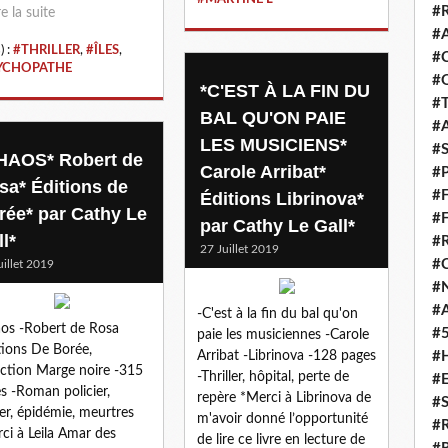
#
re la suite
#
) :
#THRILLER
,
#ÎLES
,
#
YCHOPATHE
#
*C'EST À LA FIN DU
#
BAL QU'ON PAIE
#
LES MUSICIENS*
#
HAOS* Robert de
Carole Arribat*
#
sa* Éditions de
#
Éditions Librinova*
rée* par Cathy Le
#
par Cathy Le Gall*
l*
#
27 Juillet 2019
#
uillet 2019
#
#
-C'est à la fin du bal qu'on
os -Robert de Rosa
#
paie les musiciennes -Carole
tions De Borée,
#
Arribat -Librinova -128 pages
ection Marge noire -315
-Thriller, hôpital, perte de
#
s -Roman policier,
repère *Merci à Librinova de
#
ller, épidémie, meurtres
m'avoir donné l’opportunité
#
ci à Leila Amar des
de lire ce livre en lecture de