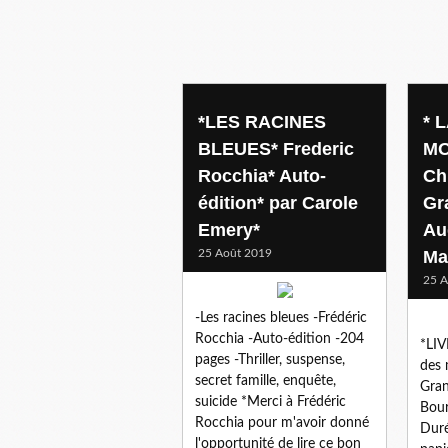
thriller
*LES RACINES
* 
BLEUES* Frederic
MO
Rocchia* Auto-
Ch
édition* par Carole
Gr
Emery*
Au
25 Août 2019
Ma
25 A
-Les racines bleues -Frédéric
Rocchia -Auto-édition -204
*LIV
pages -Thriller, suspense,
des 
secret famille, enquête,
Gran
suicide *Merci à Frédéric
Bour
Rocchia pour m'avoir donné
Dur
l'opportunité de lire ce bon