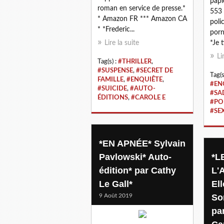
papi
roman en service de presse.*
553 
* Amazon FR *** Amazon CA
poli
* *Frederic...
porn
Lire la suite
*Je t
Li
Tag(s) :
#THRILLER
,
#SUSPENSE
,
#SECRET DE
Tag(s
FAMILLE
,
#ENQUIÊTE
,
#EN
#SUICIDE
,
#AUTO-
#SA
ÉDITIONS
,
#CAROLE E
#PO
#SE
*EN APNÉE* Sylvain
Pavlowski* Auto-
*L
édition* par Cathy
L'
Le Gall*
Ell
9 Août 2019
So
pa