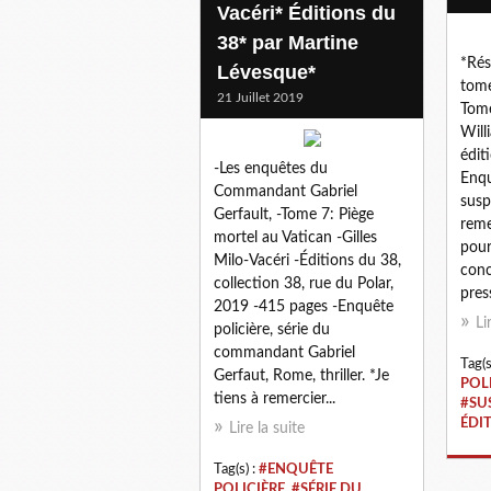
Vacéri* Éditions du
38* par Martine
*Ré
Lévesque*
tome
21 Juillet 2019
Tome
Will
édit
-Les enquêtes du
Enquê
Commandant Gabriel
susp
Gerfault, -Tome 7: Piège
reme
mortel au Vatican -Gilles
pour
Milo-Vacéri -Éditions du 38,
conc
collection 38, rue du Polar,
press
2019 -415 pages -Enquête
Li
policière, série du
commandant Gabriel
Tag(s
Gerfaut, Rome, thriller. *Je
POL
tiens à remercier...
#SU
ÉDI
Lire la suite
Tag(s) :
#ENQUÊTE
POLICIÈRE
,
#SÉRIE DU