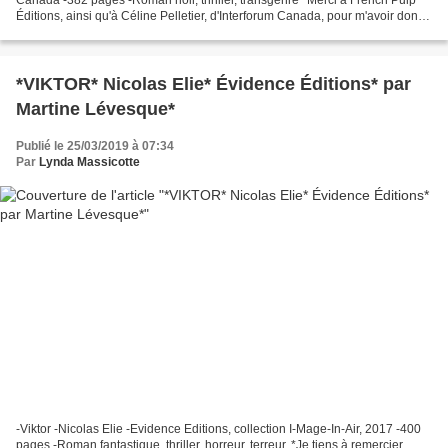
Éditions, ainsi qu'à Céline Pelletier, d'Interforum Canada, pour m'avoir donné
l'opportunité de faire...
*VIKTOR* Nicolas Elie* Évidence Éditions* par
Martine Lévesque*
Publié le 25/03/2019 à 07:34
Par
Lynda Massicotte
-Viktor -Nicolas Elie -Evidence Editions, collection I-Mage-In-Air, 2017 -400
pages -Roman fantastique, thriller, horreur, terreur. *Je tiens à remercier