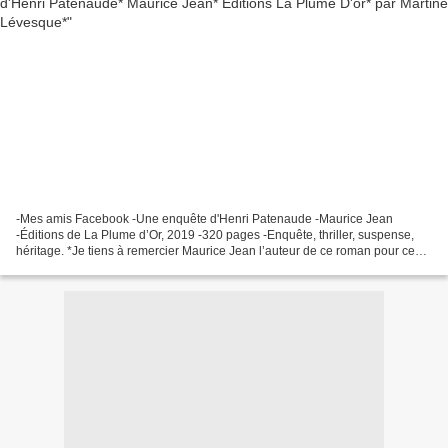
-Mes amis Facebook -Une enquête d'Henri Patenaude -Maurice Jean
-Éditions de La Plume d’Or, 2019 -320 pages -Enquête, thriller, suspense,
héritage. *Je tiens à remercier Maurice Jean l’auteur de ce roman pour ce
service de presse* *Éditions La Plume d'Or*...