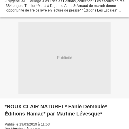
-Oxygène -M. J. Arlidge -Les Escales Éditions, collection : Les escales noires
-384 pages -Thriller *Merci à l'agence Anne & Arnaud de m'avoir donné
l’opportunité de lire ce livre en lecture de presse* *Éditions Les Escales*
*Agence Anne et Arnaud* Le...
Publicité
*ROUX CLAIR NATUREL* Fanie Demeule*
Éditions Hamac* par Martine Lévesque*
Publié le 19/03/2019 à 11:53
Par
Martine Lévesque