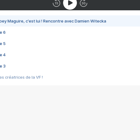
bey Maguire, c'est lui ! Rencontre avec Damien Witecka
e 6
e 5
e 4
e 3
s créatrices de la VF !
e 2
e 1
e Mektoub My Love arrive enfin ! Rencontre avec Shaïn Boumedine et Sal
i : après Toni en famille
elle réalise le bouleversant Dites lui que je l'aime