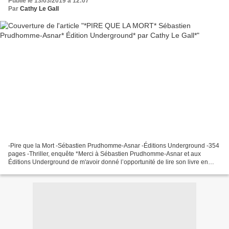
Publié le 13/03/2019 à 12:07
Par
Cathy Le Gall
-Pire que la Mort -Sébastien Prudhomme-Asnar -Éditions Underground -354
pages -Thriller, enquête *Merci à Sébastien Prudhomme-Asnar et aux
Éditions Underground de m'avoir donné l’opportunité de lire son livre en
lecture de presse* *Underground Éditions*...