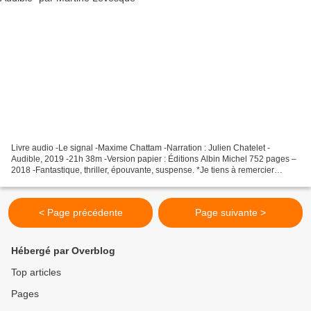
Livre audio -Le signal -Maxime Chattam -Narration : Julien Chatelet -
Audible, 2019 -21h 38m -Version papier : Éditions Albin Michel 752 pages –
2018 -Fantastique, thriller, épouvante, suspense. *Je tiens à remercier
Audible pour ce service de press e...
< Page précédente
Page suivante >
Hébergé par Overblog
Top articles
Pages