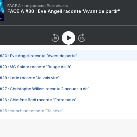
FACE A - un podcast Purecharts
FACE A #30 : Eve Angeli raconte "Avant de partir"
#30 : Eve Angeli raconte "Avant de partir"
#29 : MC Solaar raconte "Bouge de là"
28 : Lorie raconte "Je vais vite"
#27 : Christophe Willem raconte "Jacques a dit"
#26 : Chimène Badi raconte "Entre nous"
#25 : Indochine raconte "3e sexe"
#24 : Zaho raconte "C'est chelou"
#23 : Patrick Bruel raconte "Au café des délices"