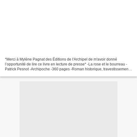
*Merci à Mylène Pagnat des Éditions de l'Archipel de m'avoir donné
l’opportunité de lire ce livre en lecture de presse* -La rose et le bourreau -
Patrick Pesnot -Archipoche -360 pages -Roman historique, travestissement,
18ème siècle *Éditions Archipoche*...