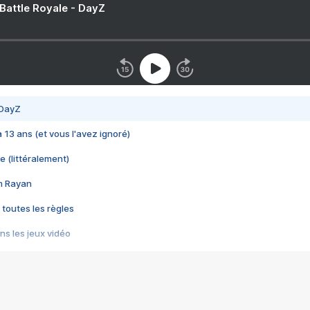
 Battle Royale - DayZ
 DayZ
 a 13 ans (et vous l'avez ignoré)
e (littéralement)
im Rayan
 toutes les règles
s les jeux vidéo
us choquant de Rockstar ? - Le scandale BULLY
e plus moche de Steam
du RÊVE tourne au CAUCHEMAR