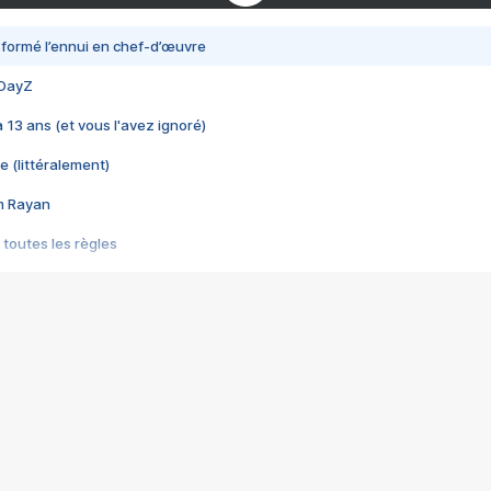
nsformé l’ennui en chef-d’œuvre
 DayZ
 a 13 ans (et vous l'avez ignoré)
e (littéralement)
im Rayan
 toutes les règles
s les jeux vidéo
us choquant de Rockstar ? - Le scandale BULLY
e plus moche de Steam
du RÊVE tourne au CAUCHEMAR
pendant 8 heures
it… à tort