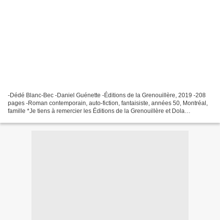
-Dédé Blanc-Bec -Daniel Guénette -Éditions de la Grenouillère, 2019 -208
pages -Roman contemporain, auto-fiction, fantaisiste, années 50, Montréal,
famille *Je tiens à remercier les Éditions de la Grenouillère et Dola
Communications pour ce service de...