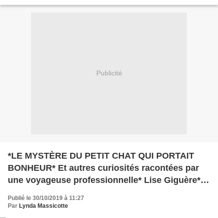
Éditions Héritage* *Virgolia Communication* -Piège...
Publicité
*LE MYSTÈRE DU PETIT CHAT QUI PORTAIT
BONHEUR* Et autres curiosités racontées par
une voyageuse professionnelle* Lise Giguère*
Les Éditions du Journal* par Lynda Massicotte*
Publié le 30/10/2019 à 11:27
Par
Lynda Massicotte