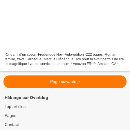
-Origami d’un coeur -Frédérique Hoy -Auto-édition -222 pages -Roman,
famille, travail, arnaque *Merci à Frédérique Hoy pour m’avoir permis de lire
ce magnifique livre en service de presse* * Amazon FR *** Amazon CA *
*Frédérique Hoy, auteure(FB)* Le commentaire...
Page suivante >
Hébergé par Overblog
Top articles
Pages
Contact