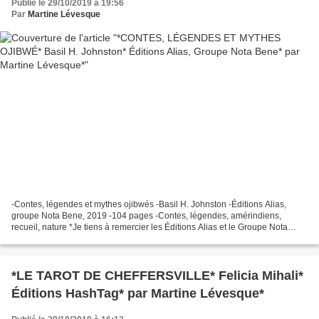
Publié le 29/10/2019 à 19:56
Par
Martine Lévesque
-Contes, légendes et mythes ojibwés -Basil H. Johnston -Éditions Alias,
groupe Nota Bene, 2019 -104 pages -Contes, légendes, amérindiens,
recueil, nature *Je tiens à remercier les Éditions Alias et le Groupe Nota
Bene pour ce service de presse* *Éditions...
*LE TAROT DE CHEFFERSVILLE* Felicia Mihali*
Éditions HashTag* par Martine Lévesque*