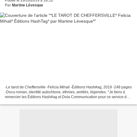
Publié le 29/10/2019 à 16:12
Par
Martine Lévesque
-Le tarot de Cheffersville -Felicia Mihali -Éditions Hash#ag, 2019 -248 pages
-Docu-roman, identité autochtone, ethnies, amitiés, légendes. *Je tiens à
remercier les Éditions Hash#ag et Dola Communication pour ce service de
presse.* *Les Éditions Hash#ag*...