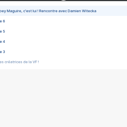
bey Maguire, c'est lui ! Rencontre avec Damien Witecka
e 6
e 5
e 4
e 3
s créatrices de la VF !
e 2
e 1
e Mektoub My Love arrive enfin ! Rencontre avec Shaïn Boumedine et Sal
i : après Toni en famille
elle réalise le bouleversant Dites lui que je l'aime
ais ! Rencontre autour de Vie privée de Rebecca Zlotowski