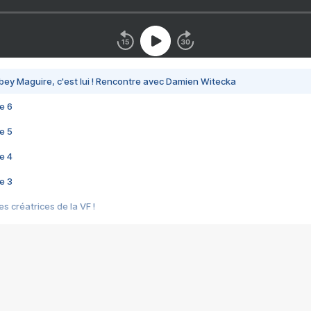
bey Maguire, c'est lui ! Rencontre avec Damien Witecka
e 6
e 5
e 4
e 3
s créatrices de la VF !
e 2
e 1
e Mektoub My Love arrive enfin ! Rencontre avec Shaïn Boumedine et Sal
i : après Toni en famille