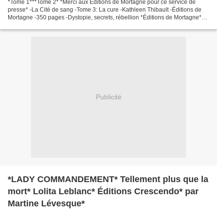
*Tome 1***Tome 2* *Merci aux Éditions de Mortagne pour ce service de
presse* -La Cité de sang -Tome 3: La cure -Kathleen Thibault -Éditions de
Mortagne -350 pages -Dystopie, secrets, rébellion *Éditions de Mortagne*
*Kathleen Thibault, FB* Le commentaire...
Publicité
*LADY COMMANDEMENT* Tellement plus que la
mort* Lolita Leblanc* Éditions Crescendo* par
Martine Lévesque*