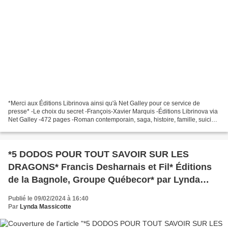
*Merci aux Éditions Librinova ainsi qu'à Net Galley pour ce service de
presse* -Le choix du secret -François-Xavier Marquis -Éditions Librinova via
Net Galley -472 pages -Roman contemporain, saga, histoire, famille, suicide,
questionnement, ami * Éditions...
*5 DODOS POUR TOUT SAVOIR SUR LES
DRAGONS* Francis Desharnais et Fil* Éditions
de la Bagnole, Groupe Québecor* par Lynda
Massicotte*
Publié le 09/02/2024 à 16:40
Par
Lynda Massicotte