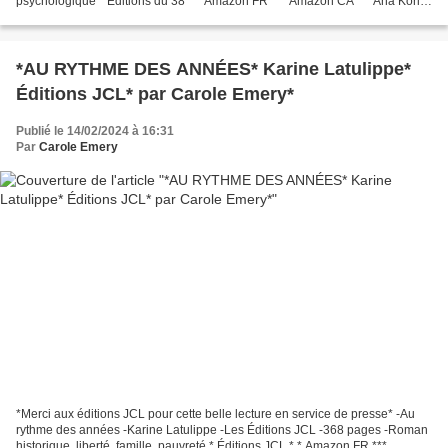
psychologique * Éditions du 38 * * Amazon FR *** Amazon CA * * Ana Kori,
FB * Le commentaire de Martine :...
*AU RYTHME DES ANNÉES* Karine Latulippe*
Éditions JCL* par Carole Emery*
Publié le 14/02/2024 à 16:31
Par
Carole Emery
*Merci aux éditions JCL pour cette belle lecture en service de presse* -Au
rythme des années -Karine Latulippe -Les Éditions JCL -368 pages -Roman
historique, liberté, famille, pauvreté * Éditions JCL * * Amazon FR ***