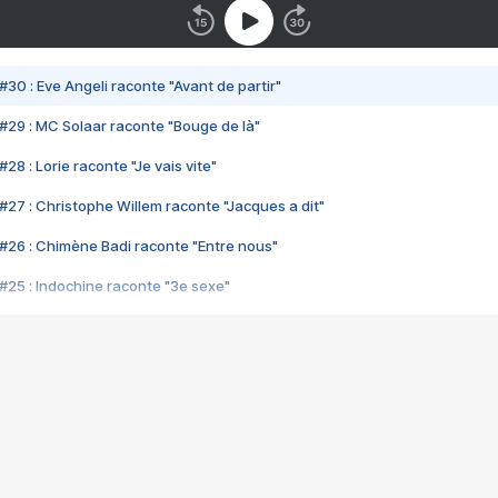
#30 : Eve Angeli raconte "Avant de partir"
#29 : MC Solaar raconte "Bouge de là"
28 : Lorie raconte "Je vais vite"
#27 : Christophe Willem raconte "Jacques a dit"
#26 : Chimène Badi raconte "Entre nous"
#25 : Indochine raconte "3e sexe"
#24 : Zaho raconte "C'est chelou"
#23 : Patrick Bruel raconte "Au café des délices"
#22 : Kyo raconte "Le chemin"
#21 : Nolwenn Leroy raconte "Cassé"
#20 : Patrick Hernandez raconte "Born to be alive"